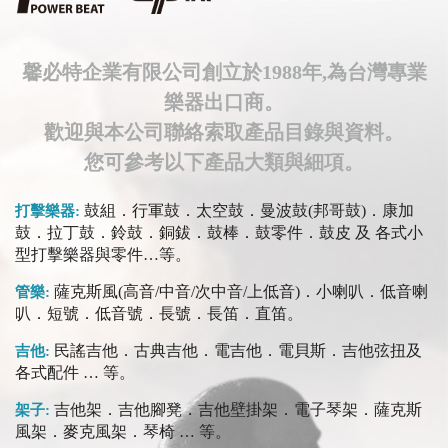
馨必特企業有限公司創立於1988年,為台灣專業
樂器出口商。
歡迎與本公司聯絡索取產品目錄與資料。
您可參考以下產品大類與細項。
鼓組．行軍鼓．太空鼓．曼波鼓(邦哥鼓)．康加
打擊樂器:
鼓．拉丁鼓．鈴鼓．銅鈸．鼓棒．鼓零件．鼓皮 及 各式小
型打擊樂器與零件…等。
薩克斯風(高音/中音/次中音/上低音)．小喇叭．低音喇
管樂:
叭．短號．低音號．長號．長笛．直笛。
民謠吉他．古典吉他．電吉他．電貝斯．吉他弦扭及
吉他:
各式配件 … 等。
吉他架．吉他腳凳．吉他壁掛架．電子琴架．薩克斯
架子:
風架．麥克風架．琴椅 … 等。