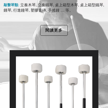
立奏木琴, 立奏鐵琴, 桌上箱型木琴, 桌上箱型鐵琴,
敲擊琴類:
鍾琴, 行進鐘琴, 塑膠音磚, 手搖鐘 … 等。
閱讀更多